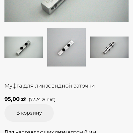
Муфта для линзовидной заточки
95,00
zł
(
77,24
zł
net)
В корзину
Для направляющих диаметром 8 мм