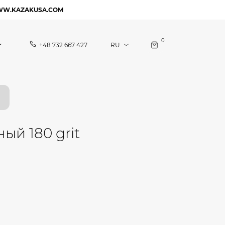
WW.KAZAKUSA.COM
0
+48 732 667 427
ый 180 grit