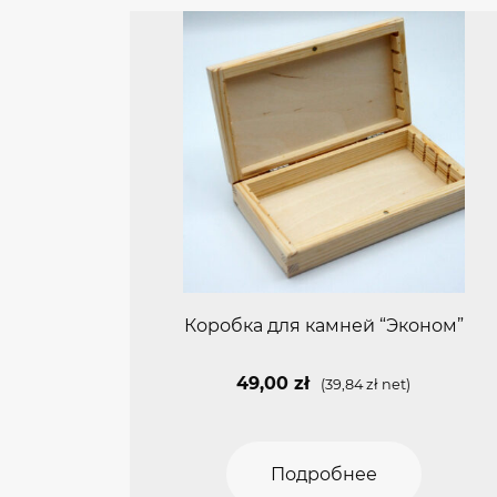
Коробка для камней “Эконом”
49,00
zł
(
39,84
zł
net)
Подробнее