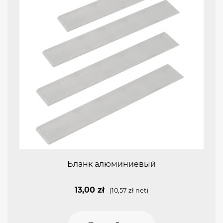
Бланк алюминиевый
13,00
zł
(
10,57
zł
net)