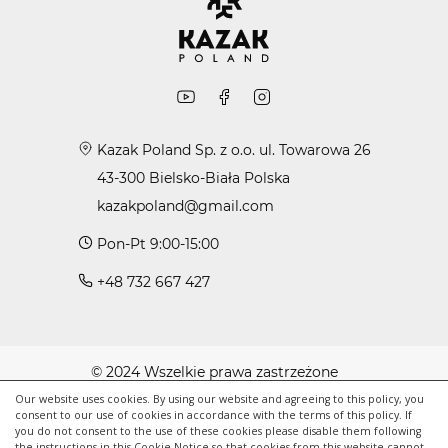
Kazak Poland Sp. z o.o. ul. Towarowa 26
43-300 Bielsko-Biała Polska
kazakpoland@gmail.com
Pon-Pt 9:00-15:00
+48 732 667 427
© 2024 Wszelkie prawa zastrzeżone
Polityka cookie
Our website uses cookies. By using our website and agreeing to this policy, you
consent to our use of cookies in accordance with the terms of this policy. If
Polityka prywatności
you do not consent to the use of these cookies please disable them following
the instructions in this Cookie Notice so that cookies from this website cannot