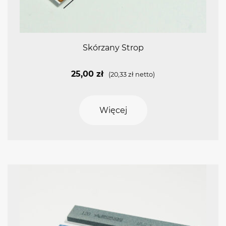
Skórzany Strop
25,00
zł
(
20,33
zł
netto)
Więcej