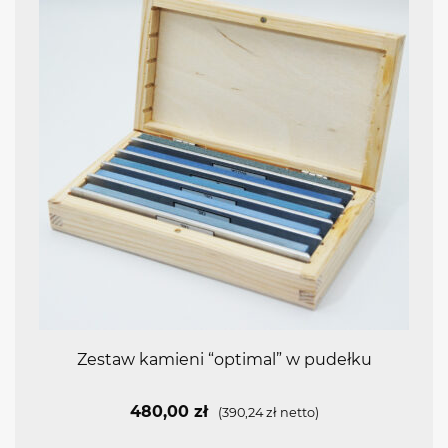
Zestaw kamieni “optimal” w pudełku
480,00
zł
(
390,24
zł
netto)