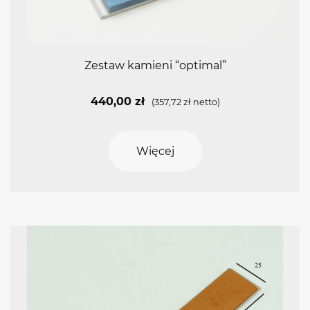
Zestaw kamieni “optimal”
440,00
zł
(
357,72
zł
netto)
Więcej