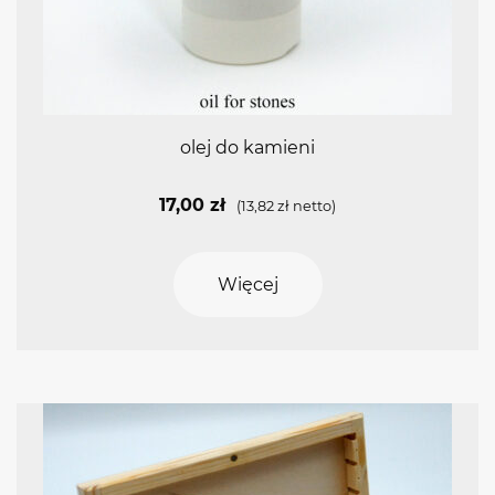
olej do kamieni
17,00
zł
(
13,82
zł
netto)
Więcej