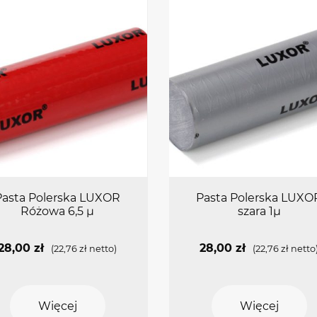
Pasta Polerska LUXOR
Pasta Polerska LUXO
Różowa 6,5 µ
szara 1µ
28,00
zł
28,00
zł
(
22,76
zł
netto)
(
22,76
zł
netto
Więcej
Więcej