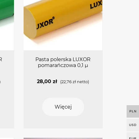
R
Pasta polerska LUXOR
pomarańczowa 0,1 µ
28,00
zł
)
(
22,76
zł
netto)
Więcej
PLN
USD
EUR