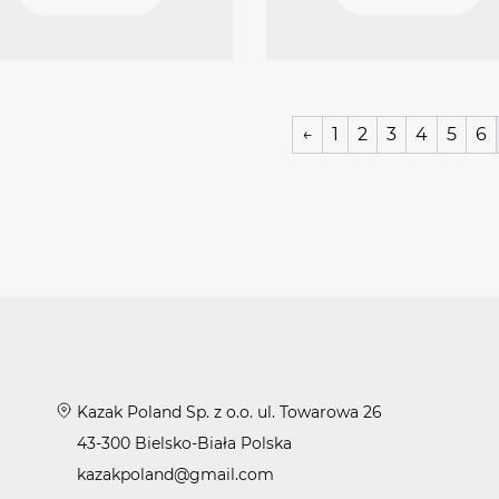
←
1
2
3
4
5
6
Kazak Poland Sp. z o.o. ul. Towarowa 26
43-300 Bielsko-Biała Polska
kazakpoland@gmail.com