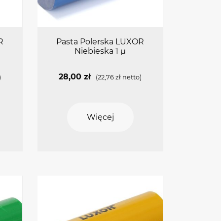
R
Pasta Polerska LUXOR
Niebieska 1 µ
28,00
zł
)
(
22,76
zł
netto)
Więcej