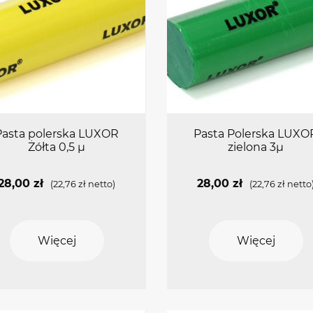
Pasta polerska LUXOR
Pasta Polerska LUXO
Żółta 0,5 µ
zielona 3µ
28,00
zł
28,00
zł
(
22,76
zł
netto)
(
22,76
zł
netto
Więcej
Więcej