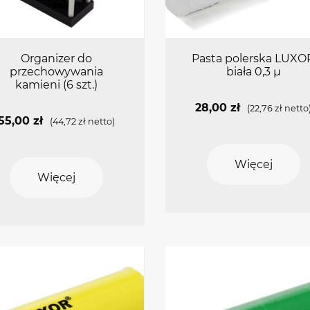
Organizer do
Pasta polerska LUXO
przechowywania
biała 0,3 µ
kamieni (6 szt.)
28,00
zł
(
22,76
zł
netto
55,00
zł
(
44,72
zł
netto)
Więcej
Więcej