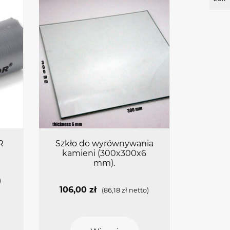
R
Szkło do wyrównywania
kamieni (300x300x6
mm).
)
106,00
zł
(
86,18
zł
netto)